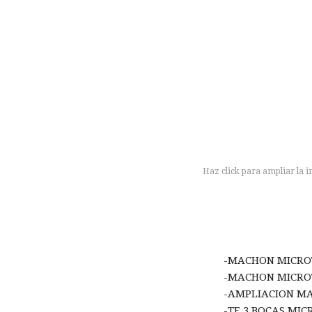
Haz click para ampliar la 
-MACHON MICROT
-MACHON MICROT
-AMPLIACION MA
-TE 3 BOCAS MIC