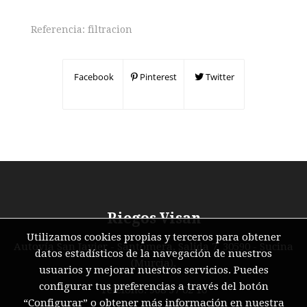
Referencia:
filtracion
Facebook
Pinterest
Twitter
Riegos Visan
Utilizamos cookies propias y terceros para obtener
Autovía San Javier - Santomera, Salida 7, 30590 - Sucina
datos estadísticos de la navegación de nuestros
(Murcia).
usuarios y mejorar nuestros servicios. Puedes
configurar tus preferencias a través del botón
Teléfono: 968 37 02 10
“Configurar” o obtener más información en nuestra